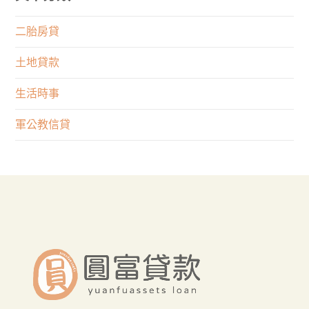
限
道
公
天
制？
在
教
二胎房貸
取
權
這
信
得
利
土地貸款
裡！
貸
大
與
申
生活時事
筆
專
請
資
業
軍公教信貸
不
金
何
順
者
遂
重
嗎？
要？
來
這
裡
貸
最
好