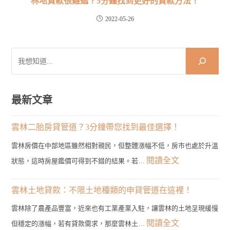
林地貸款很難過？5分鐘找到更好的貸款方法！
2022-05-26
搜
尋
最新文章
雲林二胎房貸管道？3分鐘帶您找到最佳選擇！
雲林房價在中部地區雖然相對親民，但整體漲幅不低，房市也處於升溫
:
閱讀全文
狀態，這時房屋鑑價可得到不錯的結果。若…
雲
林
雲林土地貸款：不限土地種類的申貸管道在這裡！
二
雲林除了農產品豐富，近來也有工業產業入駐，讓雲林的土地呈現緩慢
胎
:
閱讀全文
但穩定的漲幅，若有貸款需求，那麼雲林土…