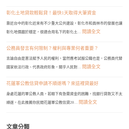
房
雲
貸
林
彰化土地貸款輕鬆貸！最快1天取得大筆資金
管
土
靠近台中的彰化近來有不少重大公共建設，彰化市和員林市的發展也讓
道？
地
:
閱讀全文
彰化地價趨於穩定，很適合用名下的彰化土…
3
貸
彰
分
款：
化
公務員發言有何限制？權利與專業何者重要？
鐘
不
土
帶
言論自由是憲法賦予人民的權利，當然應考試服公職也是，公務員代替
限
地
您
:
閱讀全文
國家依法行政、代表政府形象，關乎人民對…
土
貸
找
公
地
款
到
務
花蓮軍公教信貸申請不順遂嗎？來這裡貸最好
種
輕
最
員
類
身處花蓮的軍公教人員，若眼下有急需資金的困難，找銀行貸款又不太
鬆
佳
發
的
:
閱讀全文
順遂，在此推薦你民間花蓮軍公教信貸20…
貸！
選
言
申
花
最
擇！
有
貸
蓮
快
何
管
軍
文章分類
1