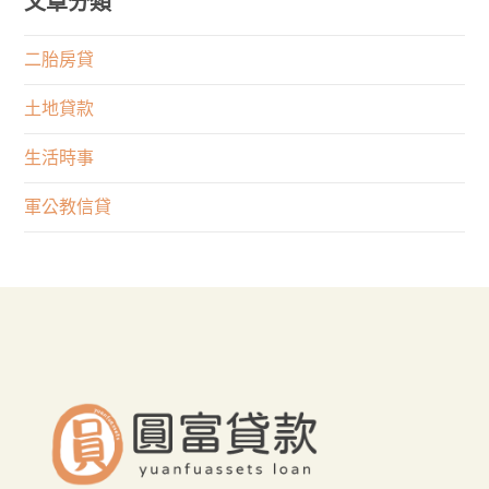
文章分類
1
限
道
公
天
制？
在
教
二胎房貸
取
權
這
信
得
利
土地貸款
裡！
貸
大
與
申
生活時事
筆
專
請
資
業
軍公教信貸
不
金
何
順
者
遂
重
嗎？
要？
來
這
裡
貸
最
好