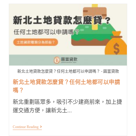
土
地
貸
款
申
請
管
道？
3
分
鐘
為
你
快
速
新北土地貸款怎麼貸？任何土地都可以申請嗎？ - 圓富貸款
解
答！
新北土地貸款怎麼貸？任何土地都可以申請
嗎？
新北重劃區眾多，吸引不少建商前來，加上捷
運交通方便，讓新北土...
新
Continue Reading
北