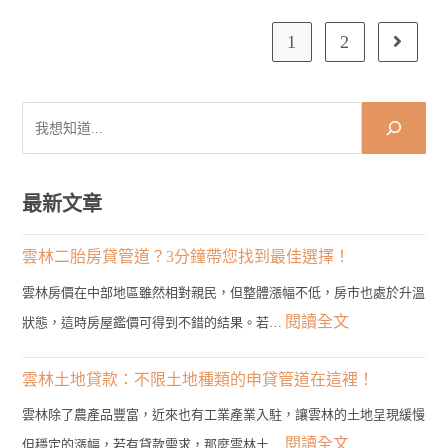
土
地
貸
1
2
Go to the
款
怎
麼
貸？
任
搜
何
尋
土
地
都
可
最新文章
以
申
請
雲林二胎房貸管道？3分鐘帶您找到最佳選擇！
嗎？
雲林房價在中部地區雖然相對親民，但整體漲幅不低，房市也處於升溫
:
閱讀全文
狀態，這時房屋鑑價可得到不錯的結果。若…
雲
林
雲林土地貸款：不限土地種類的申貸管道在這裡！
二
雲林除了農產品豐富，近來也有工業產業入駐，讓雲林的土地呈現緩慢
胎
:
閱讀全文
但穩定的漲幅，若有貸款需求，那麼雲林土…