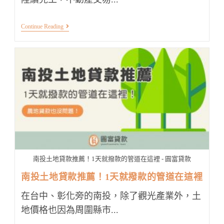
台
Continue Reading
南
土
地
貸
款
3
管
道
分
析！
想
要
高
額
度
就
南投土地貸款推薦！1天就撥款的管道在這裡 - 圓富貸款
這
樣
南投土地貸款推薦！1天就撥款的管道在這裡
貸
在台中、彰化旁的南投，除了觀光產業外，土
地價格也因為周圍縣市...