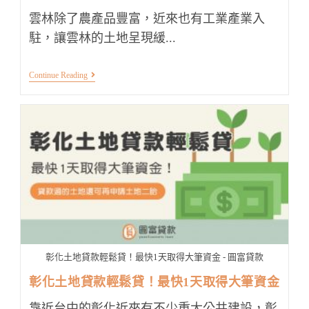
雲林除了農產品豐富，近來也有工業產業入
駐，讓雲林的土地呈現緩...
雲
Continue Reading
林
土
地
貸
款：
不
限
土
地
種
類
的
申
貸
管
道
彰化土地貸款輕鬆貸！最快1天取得大筆資金 - 圓富貸款
在
這
彰化土地貸款輕鬆貸！最快1天取得大筆資金
裡！
靠近台中的彰化近來有不少重大公共建設，彰