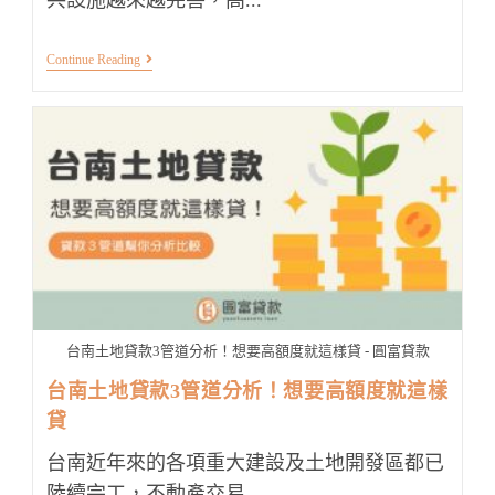
高
Continue Reading
雄
土
地
貸
款
3
分
鐘
說
明！
看
完
就
能
輕
鬆
台南土地貸款3管道分析！想要高額度就這樣貸 - 圓富貸款
貸
款
台南土地貸款3管道分析！想要高額度就這樣
貸
台南近年來的各項重大建設及土地開發區都已
陸續完工，不動產交易...