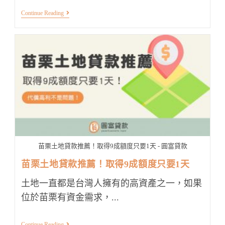
南
Continue Reading
投
土
地
貸
款
推
薦！
1
天
就
撥
款
的
管
道
在
苗栗土地貸款推薦！取得9成額度只要1天 - 圓富貸款
這
裡
苗栗土地貸款推薦！取得9成額度只要1天
土地一直都是台灣人擁有的高資產之一，如果
位於苗栗有資金需求，...
苗
Continue Reading