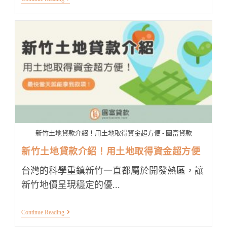
中
土
地
貸
款
申
請
技
巧？
找
這
管
道
享
7
大
新竹土地貸款介紹！用土地取得資金超方便 - 圓富貸款
優
點！
新竹土地貸款介紹！用土地取得資金超方便
台灣的科學重鎮新竹一直都屬於開發熱區，讓
新竹地價呈現穩定的優...
新
Continue Reading
竹