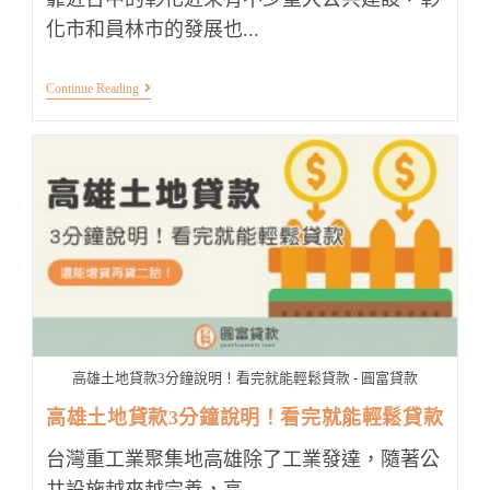
化市和員林市的發展也...
彰
Continue Reading
化
土
地
貸
款
輕
鬆
貸！
最
快
1
天
取
得
大
筆
高雄土地貸款3分鐘說明！看完就能輕鬆貸款 - 圓富貸款
資
金
高雄土地貸款3分鐘說明！看完就能輕鬆貸款
台灣重工業聚集地高雄除了工業發達，隨著公
共設施越來越完善，高...