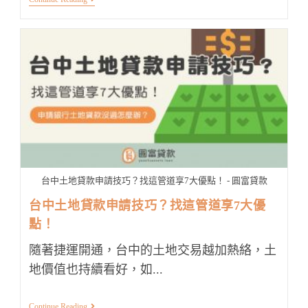
栗
土
地
貸
款
推
薦！
取
得
9
成
額
度
只
要
1
台中土地貸款申請技巧？找這管道享7大優點！ - 圓富貸款
天
台中土地貸款申請技巧？找這管道享7大優
點！
隨著捷運開通，台中的土地交易越加熱絡，土
地價值也持續看好，如...
台
Continue Reading