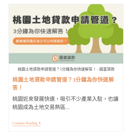
土
地
貸
款
介
紹！
用
土
地
取
得
資
金
超
方
桃園土地貸款申請管道？3分鐘為你快速解答！ - 圓富貸款
便
桃園土地貸款申請管道？3分鐘為你快速解
答！
桃園近來發展快速，吸引不少產業入駐，也讓
桃園成為土地交易熱區...
桃
Continue Reading
園