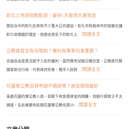
房
雲
貸
林
彰化土地貸款輕鬆貸！最快1天取得大筆資金
管
土
靠近台中的彰化近來有不少重大公共建設，彰化市和員林市的發展也讓
道？
地
:
閱讀全文
彰化地價趨於穩定，很適合用名下的彰化土…
3
貸
彰
分
款：
化
公務員發言有何限制？權利與專業何者重要？
鐘
不
土
帶
言論自由是憲法賦予人民的權利，當然應考試服公職也是，公務員代替
限
地
您
:
閱讀全文
國家依法行政、代表政府形象，關乎人民對…
土
貸
找
公
地
款
到
務
花蓮軍公教信貸申請不順遂嗎？來這裡貸最好
種
輕
最
員
類
身處花蓮的軍公教人員，若眼下有急需資金的困難，找銀行貸款又不太
鬆
佳
發
的
:
閱讀全文
順遂，在此推薦你民間花蓮軍公教信貸20…
貸！
選
言
申
花
最
擇！
有
貸
蓮
快
何
管
軍