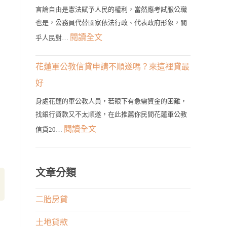
地
佳
種
言論自由是憲法賦予人民的權利，當然應考試服公職
貸
選
也是，公務員代替國家依法行政、代表政府形象，關
類
款
擇！
:
閱讀全文
的
乎人民對…
輕
公
申
鬆
務
貸
花蓮軍公教信貸申請不順遂嗎？來這裡貸最
貸！
員
管
好
最
發
道
快
身處花蓮的軍公教人員，若眼下有急需資金的困難，
言
在
找銀行貸款又不太順遂，在此推薦你民間花蓮軍公教
1
有
這
:
閱讀全文
天
信貸20…
何
裡！
花
取
限
蓮
得
制？
軍
文章分類
大
權
公
筆
利
教
二胎房貸
資
與
信
金
專
土地貸款
貸