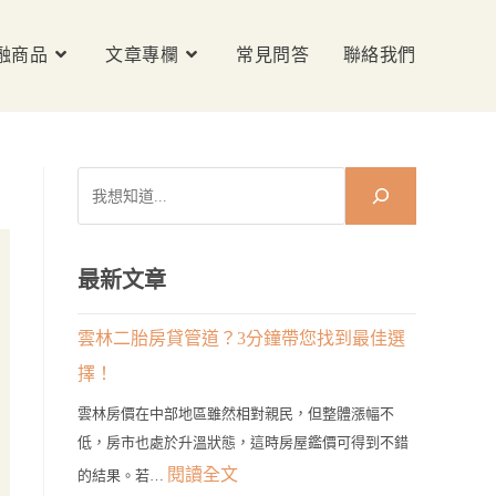
融商品
文章專欄
常見問答
聯絡我們
搜
尋
最新文章
雲林二胎房貸管道？3分鐘帶您找到最佳選
擇！
雲林房價在中部地區雖然相對親民，但整體漲幅不
低，房市也處於升溫狀態，這時房屋鑑價可得到不錯
:
閱讀全文
的結果。若…