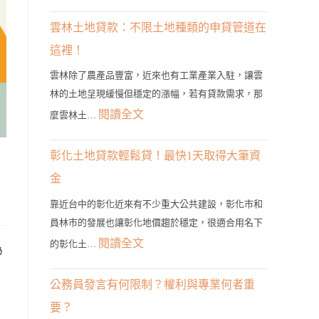
雲
林
雲林土地貸款：不限土地種類的申貸管道在
二
這裡！
胎
雲林除了農產品豐富，近來也有工業產業入駐，讓雲
房
林的土地呈現緩慢但穩定的漲幅，若有貸款需求，那
貸
:
閱讀全文
麼雲林土…
管
雲
道？
林
彰化土地貸款輕鬆貸！最快1天取得大筆資
3
土
金
分
地
鐘
靠近台中的彰化近來有不少重大公共建設，彰化市和
貸
員林市的發展也讓彰化地價趨於穩定，很適合用名下
帶
款：
:
閱讀全文
您
的彰化土…
為
不
彰
找
限
化
到
公務員發言有何限制？權利與專業何者重
土
土
最
要？
地