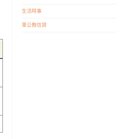
業
申
生活時事
何
請
者
軍公教信貸
不
重
順
要？
遂
嗎？
來
這
裡
貸
最
好