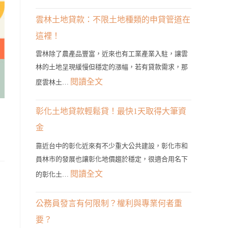
雲
林
雲林土地貸款：不限土地種類的申貸管道在
二
這裡！
胎
雲林除了農產品豐富，近來也有工業產業入駐，讓雲
房
林的土地呈現緩慢但穩定的漲幅，若有貸款需求，那
貸
:
閱讀全文
麼雲林土…
管
雲
道？
林
彰化土地貸款輕鬆貸！最快1天取得大筆資
3
土
金
分
地
鐘
靠近台中的彰化近來有不少重大公共建設，彰化市和
貸
員林市的發展也讓彰化地價趨於穩定，很適合用名下
帶
款：
:
閱讀全文
您
的彰化土…
，
不
彰
找
限
化
到
公務員發言有何限制？權利與專業何者重
土
土
最
要？
地