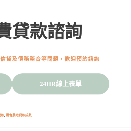
費貸款諮詢
教信貸及債務整合等問題，歡迎預約諮詢
24HR線上表單
貸款
,
農會農地貸款成數