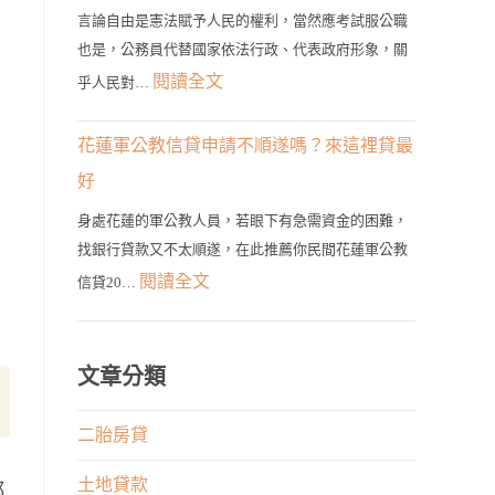
地
佳
種
言論自由是憲法賦予人民的權利，當然應考試服公職
貸
選
也是，公務員代替國家依法行政、代表政府形象，關
類
款
擇！
:
閱讀全文
的
乎人民對…
輕
公
申
鬆
務
貸
花蓮軍公教信貸申請不順遂嗎？來這裡貸最
貸！
員
管
好
最
發
道
快
身處花蓮的軍公教人員，若眼下有急需資金的困難，
言
在
找銀行貸款又不太順遂，在此推薦你民間花蓮軍公教
1
有
這
:
閱讀全文
天
信貸20…
何
裡！
花
取
限
蓮
得
制？
軍
文章分類
大
權
公
筆
利
教
二胎房貸
資
與
信
金
專
土地貸款
都
貸