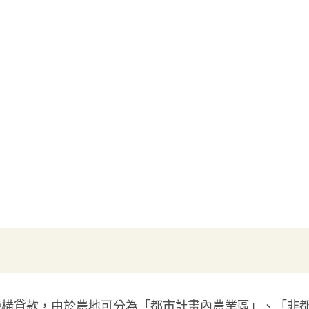
機構貸款，由於農地可分為「都市計畫內農業區」、「非