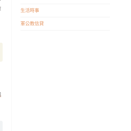
業
申
等
生活時事
何
請
者
軍公教信貸
不
重
順
要？
遂
嗎？
來
這
裡
貸
最
途
好