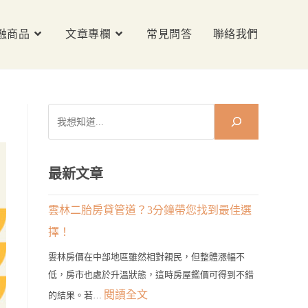
融商品
文章專欄
常見問答
聯絡我們
搜
尋
最新文章
雲林二胎房貸管道？3分鐘帶您找到最佳選
擇！
雲林房價在中部地區雖然相對親民，但整體漲幅不
低，房市也處於升溫狀態，這時房屋鑑價可得到不錯
:
閱讀全文
的結果。若…