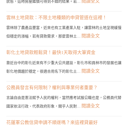
:
閱讀全文
狀態，這時房屋鑑價可得到不錯的結果。若…
雲
林
雲林土地貸款：不限土地種類的申貸管道在這裡！
二
雲林除了農產品豐富，近來也有工業產業入駐，讓雲林的土地呈現緩慢
胎
:
閱讀全文
但穩定的漲幅，若有貸款需求，那麼雲林土…
房
雲
貸
林
彰化土地貸款輕鬆貸！最快1天取得大筆資金
管
土
靠近台中的彰化近來有不少重大公共建設，彰化市和員林市的發展也讓
道？
地
:
閱讀全文
彰化地價趨於穩定，很適合用名下的彰化土…
3
貸
彰
分
款：
化
公務員發言有何限制？權利與專業何者重要？
鐘
不
土
帶
言論自由是憲法賦予人民的權利，當然應考試服公職也是，公務員代替
限
地
您
:
閱讀全文
國家依法行政、代表政府形象，關乎人民對…
土
貸
找
公
地
款
到
務
花蓮軍公教信貸申請不順遂嗎？來這裡貸最好
種
輕