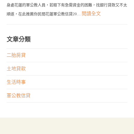
最
員
類
身處花蓮的軍公教人員，若眼下有急需資金的困難，找銀行貸款又不太
鬆
佳
發
的
:
閱讀全文
順遂，在此推薦你民間花蓮軍公教信貸20…
貸！
選
言
申
花
最
擇！
有
貸
蓮
快
何
管
軍
文章分類
1
限
道
公
天
制？
在
教
二胎房貸
取
權
這
信
得
利
土地貸款
裡！
貸
大
與
申
生活時事
筆
專
請
資
業
軍公教信貸
不
金
何
順
者
遂
重
嗎？
要？
來