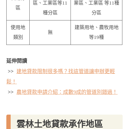
區、工業區等11
業區、工業區 等11種
區
種分區
分區
使用地
建築用地、農牧用地
無
類別
等19種
延伸閱讀
>>
建地貸款限制很多嗎？找這管道讓申辦更輕
鬆！
>>
農地貸款申請介紹：成數9成的管道別錯過！
雲林土地貸款承作地區