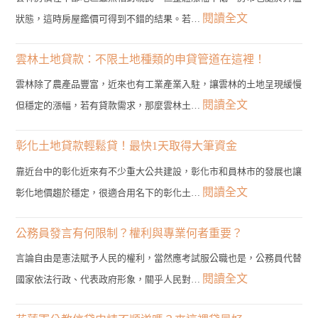
:
閱讀全文
狀態，這時房屋鑑價可得到不錯的結果。若…
雲
林
雲林土地貸款：不限土地種類的申貸管道在這裡！
二
雲林除了農產品豐富，近來也有工業產業入駐，讓雲林的土地呈現緩慢
胎
:
閱讀全文
但穩定的漲幅，若有貸款需求，那麼雲林土…
房
雲
貸
林
彰化土地貸款輕鬆貸！最快1天取得大筆資金
管
土
靠近台中的彰化近來有不少重大公共建設，彰化市和員林市的發展也讓
道？
地
:
閱讀全文
彰化地價趨於穩定，很適合用名下的彰化土…
3
貸
彰
分
款：
化
公務員發言有何限制？權利與專業何者重要？
鐘
不
土
帶
言論自由是憲法賦予人民的權利，當然應考試服公職也是，公務員代替
限
地
您
:
閱讀全文
國家依法行政、代表政府形象，關乎人民對…
土
貸
找
公
地
款
到
務