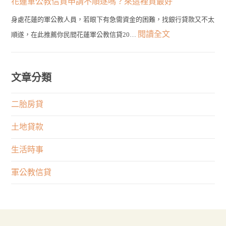
花蓮軍公教信貸申請不順遂嗎？來這裡貸最好
種
輕
最
員
類
身處花蓮的軍公教人員，若眼下有急需資金的困難，找銀行貸款又不太
鬆
佳
發
的
:
閱讀全文
順遂，在此推薦你民間花蓮軍公教信貸20…
貸！
選
言
申
花
最
擇！
有
貸
蓮
快
何
管
軍
文章分類
1
限
道
公
天
制？
在
教
二胎房貸
取
權
這
信
得
利
土地貸款
裡！
貸
大
與
申
生活時事
筆
專
請
資
業
軍公教信貸
不
金
何
順
者
遂
重
嗎？
要？