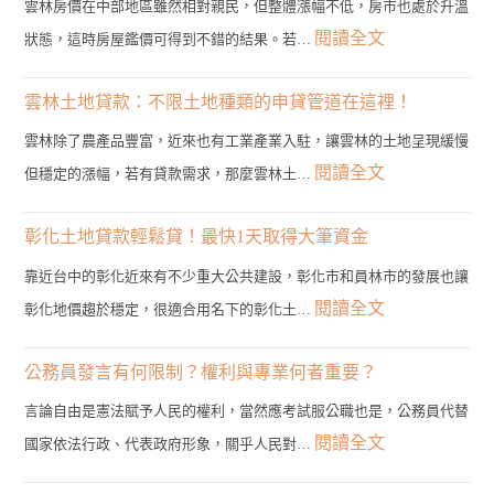
雲林房價在中部地區雖然相對親民，但整體漲幅不低，房市也處於升溫
:
閱讀全文
狀態，這時房屋鑑價可得到不錯的結果。若…
雲
林
雲林土地貸款：不限土地種類的申貸管道在這裡！
二
雲林除了農產品豐富，近來也有工業產業入駐，讓雲林的土地呈現緩慢
胎
:
閱讀全文
但穩定的漲幅，若有貸款需求，那麼雲林土…
房
雲
貸
林
彰化土地貸款輕鬆貸！最快1天取得大筆資金
管
土
靠近台中的彰化近來有不少重大公共建設，彰化市和員林市的發展也讓
道？
地
:
閱讀全文
彰化地價趨於穩定，很適合用名下的彰化土…
3
貸
彰
分
款：
化
公務員發言有何限制？權利與專業何者重要？
鐘
不
土
帶
言論自由是憲法賦予人民的權利，當然應考試服公職也是，公務員代替
限
地
您
:
閱讀全文
國家依法行政、代表政府形象，關乎人民對…
土
貸
找
公
地
款