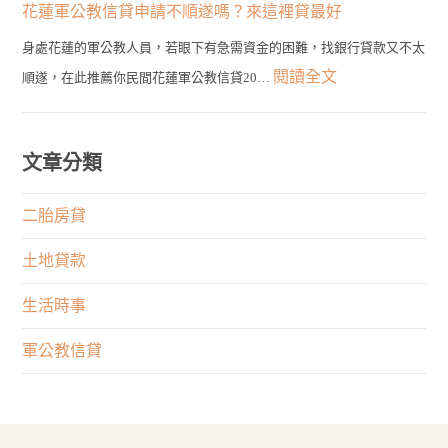
到
務
花蓮軍公教信貸申請不順遂嗎？來這裡貸最好
種
輕
最
員
類
身處花蓮的軍公教人員，若眼下有急需資金的困難，找銀行貸款又不太
鬆
佳
發
的
:
閱讀全文
順遂，在此推薦你民間花蓮軍公教信貸20…
貸！
選
言
申
花
最
擇！
有
貸
蓮
快
何
管
軍
文章分類
1
限
道
公
天
制？
在
教
二胎房貸
取
權
這
信
得
利
土地貸款
裡！
貸
大
與
申
生活時事
筆
專
請
資
業
軍公教信貸
不
金
何
順
者
遂
重
嗎？