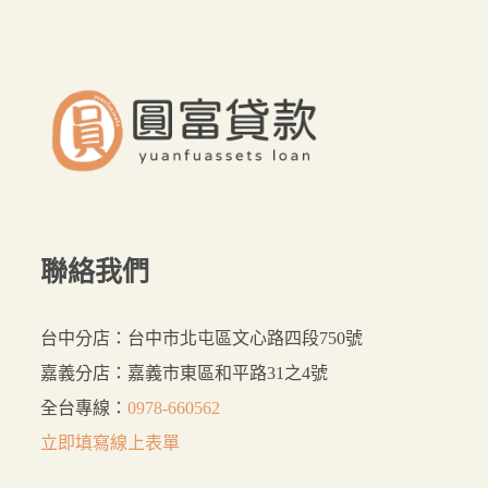
要？
來
這
裡
貸
最
好
聯絡我們
台中分店：台中市北屯區文心路四段750號
嘉義分店：嘉義市東區和平路31之4號
全台專線：
0978-660562
立即填寫線上表單