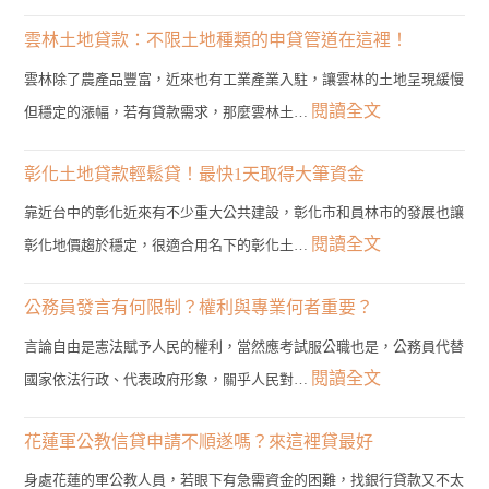
雲
林
雲林土地貸款：不限土地種類的申貸管道在這裡！
二
雲林除了農產品豐富，近來也有工業產業入駐，讓雲林的土地呈現緩慢
胎
:
閱讀全文
但穩定的漲幅，若有貸款需求，那麼雲林土…
房
雲
貸
林
彰化土地貸款輕鬆貸！最快1天取得大筆資金
管
土
靠近台中的彰化近來有不少重大公共建設，彰化市和員林市的發展也讓
道？
地
:
閱讀全文
彰化地價趨於穩定，很適合用名下的彰化土…
3
貸
彰
分
款：
化
公務員發言有何限制？權利與專業何者重要？
鐘
不
土
帶
言論自由是憲法賦予人民的權利，當然應考試服公職也是，公務員代替
限
地
您
:
閱讀全文
國家依法行政、代表政府形象，關乎人民對…
土
貸
找
公
地
款
到
務
花蓮軍公教信貸申請不順遂嗎？來這裡貸最好
種
輕
最
員
類
身處花蓮的軍公教人員，若眼下有急需資金的困難，找銀行貸款又不太
鬆