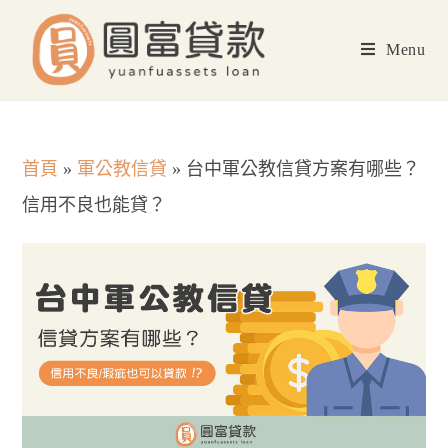
Skip
to
Menu
content
首頁
»
軍公教信貸
»
台中軍公教信貸方案有哪些？
信用不良也能貸？