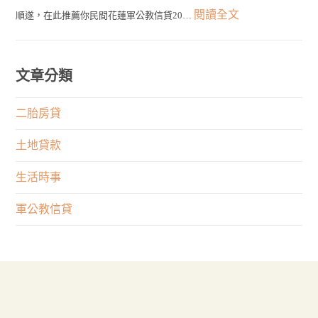
佳
發
的
:
閱讀全文
順遂，在此推薦你民間花蓮軍公教信貸20…
貸！
選
言
申
花
最
擇！
有
貸
蓮
快
何
管
軍
文章分類
1
限
道
公
天
制？
在
教
二胎房貸
取
權
這
信
得
利
土地貸款
裡！
貸
大
與
申
生活時事
筆
專
請
資
業
軍公教信貸
不
金
何
順
者
遂
重
嗎？
要？
來
這