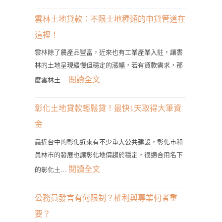
雲
林
雲林土地貸款：不限土地種類的申貸管道在
二
這裡！
胎
雲林除了農產品豐富，近來也有工業產業入駐，讓雲
房
林的土地呈現緩慢但穩定的漲幅，若有貸款需求，那
貸
:
閱讀全文
麼雲林土…
管
雲
道？
林
彰化土地貸款輕鬆貸！最快1天取得大筆資
3
土
金
分
地
鐘
靠近台中的彰化近來有不少重大公共建設，彰化市和
貸
員林市的發展也讓彰化地價趨於穩定，很適合用名下
帶
款：
:
閱讀全文
您
的彰化土…
不
彰
找
限
化
到
公務員發言有何限制？權利與專業何者重
土
土
最
要？
地