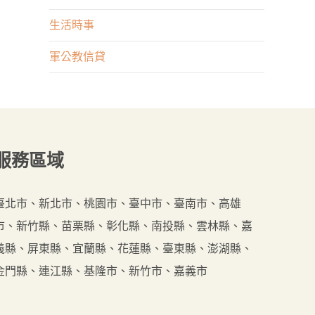
業
申
生活時事
何
請
者
軍公教信貸
不
重
順
要？
遂
嗎？
來
服務
區域
這
裡
貸
臺北市、新北市、桃園市、臺中市、臺南市、高雄
最
市、新竹縣、苗栗縣、彰化縣、南投縣、雲林縣、嘉
好
義縣、屏東縣、宜蘭縣、花蓮縣、臺東縣、澎湖縣、
金門縣、連江縣、基隆市、新竹市、嘉義市