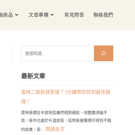
融商品
文章專欄
常見問答
聯絡我們
搜
尋
最新文章
雲林二胎房貸管道？3分鐘帶您找到最佳選
擇！
雲林房價在中部地區雖然相對親民，但整體漲幅不
低，房市也處於升溫狀態，這時房屋鑑價可得到不錯
:
閱讀全文
的結果。若…