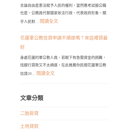
地
佳
種
言論自由是憲法賦予人民的權利，當然應考試服公職
貸
選
也是，公務員代替國家依法行政、代表政府形象，關
類
款
擇！
:
閱讀全文
的
乎人民對…
輕
公
申
鬆
務
貸
花蓮軍公教信貸申請不順遂嗎？來這裡貸最
貸！
員
管
好
最
發
道
快
身處花蓮的軍公教人員，若眼下有急需資金的困難，
言
在
找銀行貸款又不太順遂，在此推薦你民間花蓮軍公教
1
有
這
:
閱讀全文
天
信貸20…
何
裡！
花
取
限
蓮
得
制？
軍
文章分類
大
權
公
筆
利
教
二胎房貸
資
與
信
金
專
土地貸款
貸