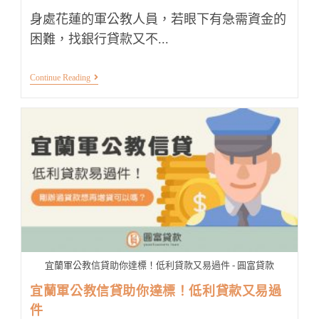
身處花蓮的軍公教人員，若眼下有急需資金的
困難，找銀行貸款又不...
花
Continue Reading
蓮
軍
公
教
信
貸
申
請
不
順
遂
嗎？
來
這
裡
貸
宜蘭軍公教信貸助你達標！低利貸款又易過件 - 圓富貸款
最
好
宜蘭軍公教信貸助你達標！低利貸款又易過
件