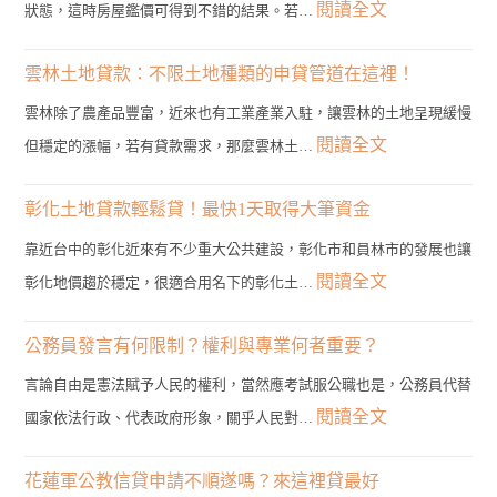
:
閱讀全文
狀態，這時房屋鑑價可得到不錯的結果。若…
雲
林
雲林土地貸款：不限土地種類的申貸管道在這裡！
二
雲林除了農產品豐富，近來也有工業產業入駐，讓雲林的土地呈現緩慢
胎
:
閱讀全文
但穩定的漲幅，若有貸款需求，那麼雲林土…
房
雲
貸
林
彰化土地貸款輕鬆貸！最快1天取得大筆資金
管
土
靠近台中的彰化近來有不少重大公共建設，彰化市和員林市的發展也讓
道？
地
:
閱讀全文
彰化地價趨於穩定，很適合用名下的彰化土…
3
貸
彰
分
款：
化
公務員發言有何限制？權利與專業何者重要？
鐘
不
土
帶
言論自由是憲法賦予人民的權利，當然應考試服公職也是，公務員代替
限
地
您
:
閱讀全文
國家依法行政、代表政府形象，關乎人民對…
土
貸
找
公
地
款
到
務
花蓮軍公教信貸申請不順遂嗎？來這裡貸最好
種
輕