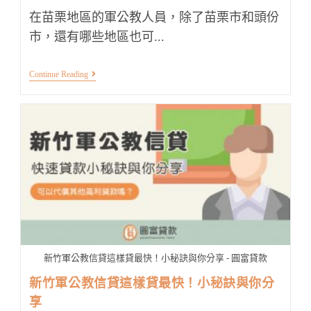
在苗栗地區的軍公教人員，除了苗栗市和頭份
市，還有哪些地區也可...
苗
Continue Reading
栗
軍
公
教
信
貸
承
作
範
圍
有
哪
些？
看
這
篇
新竹軍公教信貸這樣貸最快！小秘訣與你分享 - 圓富貸款
就
懂
新竹軍公教信貸這樣貸最快！小秘訣與你分
享