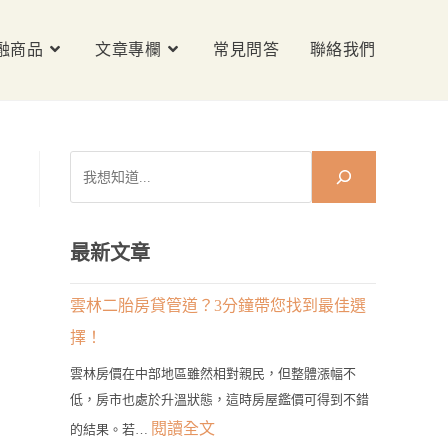
融商品
文章專欄
常見問答
聯絡我們
搜
尋
最新文章
雲林二胎房貸管道？3分鐘帶您找到最佳選
擇！
雲林房價在中部地區雖然相對親民，但整體漲幅不
低，房市也處於升溫狀態，這時房屋鑑價可得到不錯
:
閱讀全文
的結果。若…