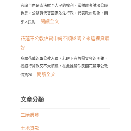
地
佳
種
言論自由是憲法賦予人民的權利，當然應考試服公職
貸
選
也是，公務員代替國家依法行政、代表政府形象，關
類
款
擇！
:
閱讀全文
的
乎人民對…
輕
公
申
鬆
務
貸
花蓮軍公教信貸申請不順遂嗎？來這裡貸最
貸！
員
管
好
最
發
道
快
身處花蓮的軍公教人員，若眼下有急需資金的困難，
言
在
找銀行貸款又不太順遂，在此推薦你民間花蓮軍公教
1
有
這
:
閱讀全文
天
信貸20…
何
裡！
花
取
限
蓮
得
制？
軍
文章分類
大
權
公
筆
利
教
二胎房貸
資
與
信
金
專
土地貸款
貸