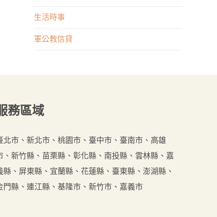
業
申
生活時事
何
請
者
軍公教信貸
不
重
順
要？
遂
嗎？
來
服務
區域
這
裡
貸
臺北市、新北市、桃園市、臺中市、臺南市、高雄
最
市、新竹縣、苗栗縣、彰化縣、南投縣、雲林縣、嘉
好
義縣、屏東縣、宜蘭縣、花蓮縣、臺東縣、澎湖縣、
金門縣、連江縣、基隆市、新竹市、嘉義市