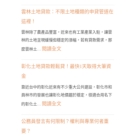
雲
林
雲林土地貸款：不限土地種類的申貸管道在
二
這裡！
胎
雲林除了農產品豐富，近來也有工業產業入駐，讓雲
房
林的土地呈現緩慢但穩定的漲幅，若有貸款需求，那
貸
:
閱讀全文
麼雲林土…
管
雲
道？
林
彰化土地貸款輕鬆貸！最快1天取得大筆資
3
土
金
分
地
鐘
靠近台中的彰化近來有不少重大公共建設，彰化市和
貸
員林市的發展也讓彰化地價趨於穩定，很適合用名下
帶
款：
:
閱讀全文
您
的彰化土…
不
彰
找
限
化
到
公務員發言有何限制？權利與專業何者重
土
土
最
要？
地