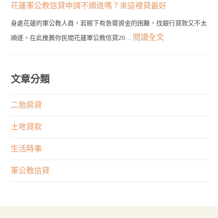
到
務
花蓮軍公教信貸申請不順遂嗎？來這裡貸最好
種
輕
最
員
類
身處花蓮的軍公教人員，若眼下有急需資金的困難，找銀行貸款又不太
鬆
佳
發
的
:
閱讀全文
順遂，在此推薦你民間花蓮軍公教信貸20…
貸！
選
言
申
花
最
擇！
有
貸
蓮
快
何
管
軍
文章分類
1
限
道
公
天
制？
在
教
二胎房貸
取
權
這
信
得
利
土地貸款
裡！
貸
大
與
申
生活時事
筆
專
請
資
業
軍公教信貸
不
金
何
順
者
遂
重
嗎？