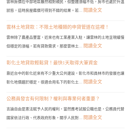
雲林房價在中部地區雖然相對親民，但整體漲幅不低，房市也處於升溫
:
閱讀全文
狀態，這時房屋鑑價可得到不錯的結果。若…
雲
林
雲林土地貸款：不限土地種類的申貸管道在這裡！
二
雲林除了農產品豐富，近來也有工業產業入駐，讓雲林的土地呈現緩慢
胎
:
閱讀全文
但穩定的漲幅，若有貸款需求，那麼雲林土…
房
雲
貸
林
彰化土地貸款輕鬆貸！最快1天取得大筆資金
管
土
靠近台中的彰化近來有不少重大公共建設，彰化市和員林市的發展也讓
道？
地
:
閱讀全文
彰化地價趨於穩定，很適合用名下的彰化土…
3
貸
彰
分
款：
化
公務員發言有何限制？權利與專業何者重要？
鐘
不
土
帶
言論自由是憲法賦予人民的權利，當然應考試服公職也是，公務員代替
限
地
您
:
閱讀全文
國家依法行政、代表政府形象，關乎人民對…
土
貸
找
公
地
款