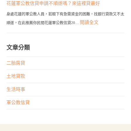
到
務
花蓮軍公教信貸申請不順遂嗎？來這裡貸最好
種
輕
最
員
類
身處花蓮的軍公教人員，若眼下有急需資金的困難，找銀行貸款又不太
鬆
佳
發
的
:
閱讀全文
順遂，在此推薦你民間花蓮軍公教信貸20…
貸！
選
言
申
花
最
擇！
有
貸
蓮
快
何
管
軍
文章分類
1
限
道
公
天
制？
在
教
二胎房貸
取
權
這
信
得
利
土地貸款
裡！
貸
大
與
申
生活時事
筆
專
請
資
業
軍公教信貸
不
金
何
順
者
遂
重
嗎？