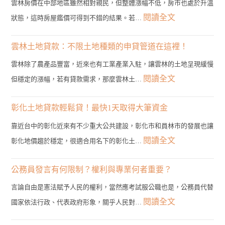
雲林房價在中部地區雖然相對親民，但整體漲幅不低，房市也處於升溫
:
閱讀全文
狀態，這時房屋鑑價可得到不錯的結果。若…
雲
林
雲林土地貸款：不限土地種類的申貸管道在這裡！
二
雲林除了農產品豐富，近來也有工業產業入駐，讓雲林的土地呈現緩慢
胎
:
閱讀全文
但穩定的漲幅，若有貸款需求，那麼雲林土…
房
雲
貸
林
彰化土地貸款輕鬆貸！最快1天取得大筆資金
管
土
靠近台中的彰化近來有不少重大公共建設，彰化市和員林市的發展也讓
道？
地
:
閱讀全文
彰化地價趨於穩定，很適合用名下的彰化土…
3
貸
彰
分
款：
化
公務員發言有何限制？權利與專業何者重要？
鐘
不
土
帶
言論自由是憲法賦予人民的權利，當然應考試服公職也是，公務員代替
限
地
您
:
閱讀全文
國家依法行政、代表政府形象，關乎人民對…
土
貸
找
公
地
款