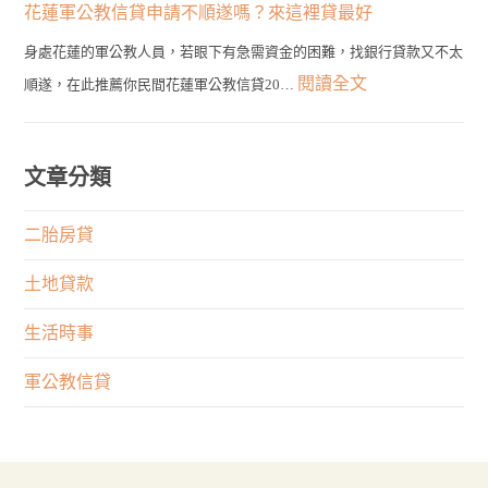
到
務
花蓮軍公教信貸申請不順遂嗎？來這裡貸最好
種
輕
最
員
類
身處花蓮的軍公教人員，若眼下有急需資金的困難，找銀行貸款又不太
鬆
佳
發
的
:
閱讀全文
順遂，在此推薦你民間花蓮軍公教信貸20…
貸！
選
言
申
花
最
擇！
有
貸
蓮
快
何
管
軍
文章分類
1
限
道
公
天
制？
在
教
二胎房貸
取
權
這
信
得
利
土地貸款
裡！
貸
大
與
申
生活時事
筆
專
請
資
業
軍公教信貸
不
金
何
順
者
遂
重
嗎？