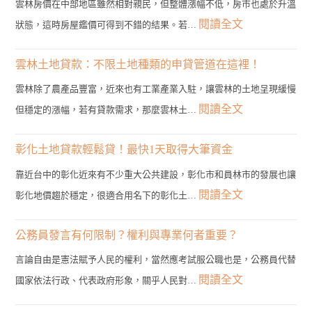
雲林房價在中部地區雖然相對親民，但整體漲幅不低，房市也處於升溫
:
閱讀全文
狀態，這時房屋鑑價可得到不錯的結果。若…
雲
林
雲林土地貸款：不限土地種類的申貸管道在這裡！
二
雲林除了農產品豐富，近來也有工業產業入駐，讓雲林的土地呈現緩慢
胎
:
閱讀全文
但穩定的漲幅，若有貸款需求，那麼雲林土…
房
雲
貸
林
彰化土地貸款輕鬆貸！最快1天取得大筆資金
管
土
靠近台中的彰化近來有不少重大公共建設，彰化市和員林市的發展也讓
道？
地
:
閱讀全文
彰化地價趨於穩定，很適合用名下的彰化土…
3
貸
彰
分
款：
化
公務員發言有何限制？權利與專業何者重要？
鐘
不
土
帶
言論自由是憲法賦予人民的權利，當然應考試服公職也是，公務員代替
限
地
您
:
閱讀全文
國家依法行政、代表政府形象，關乎人民對…
土
貸
找
公
地
款