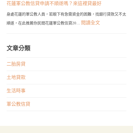
到
務
花蓮軍公教信貸申請不順遂嗎？來這裡貸最好
種
輕
最
員
類
身處花蓮的軍公教人員，若眼下有急需資金的困難，找銀行貸款又不太
鬆
佳
發
的
:
閱讀全文
順遂，在此推薦你民間花蓮軍公教信貸20…
貸！
選
言
申
花
最
擇！
有
貸
蓮
快
何
管
軍
文章分類
1
限
道
公
天
制？
在
教
二胎房貸
取
權
這
信
得
利
土地貸款
裡！
貸
大
與
申
生活時事
筆
專
請
資
業
軍公教信貸
不
金
何
順
者
遂
重
嗎？