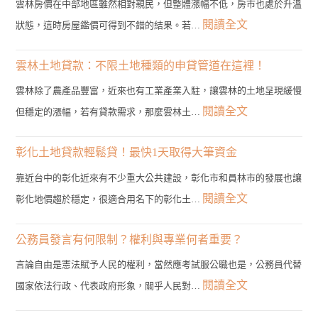
雲林房價在中部地區雖然相對親民，但整體漲幅不低，房市也處於升溫
:
閱讀全文
狀態，這時房屋鑑價可得到不錯的結果。若…
雲
林
雲林土地貸款：不限土地種類的申貸管道在這裡！
二
雲林除了農產品豐富，近來也有工業產業入駐，讓雲林的土地呈現緩慢
胎
:
閱讀全文
但穩定的漲幅，若有貸款需求，那麼雲林土…
房
雲
貸
林
彰化土地貸款輕鬆貸！最快1天取得大筆資金
管
土
靠近台中的彰化近來有不少重大公共建設，彰化市和員林市的發展也讓
道？
地
:
閱讀全文
彰化地價趨於穩定，很適合用名下的彰化土…
3
貸
彰
分
款：
化
公務員發言有何限制？權利與專業何者重要？
鐘
不
土
帶
言論自由是憲法賦予人民的權利，當然應考試服公職也是，公務員代替
限
地
您
:
閱讀全文
國家依法行政、代表政府形象，關乎人民對…
土
貸
找
公
地
款